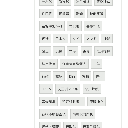
法人税
所得税
法令遵守
家族滞在
住民票
協議書
離婚
技能実習
在留特別許可
官公署
書類作成
代行
日本人
タイ
ノマド
技能
調理
派遣
学歴
後見
任意後見
法定後見
任意後見監督人
子供
行政
認証
DBS
実務
許可
JESTA
天王洲アイル
品川埠頭
審査請求
特定行政書士
不服申立
行政不服審査法
情報公開条例
経営・管理
行政法
行政手続法