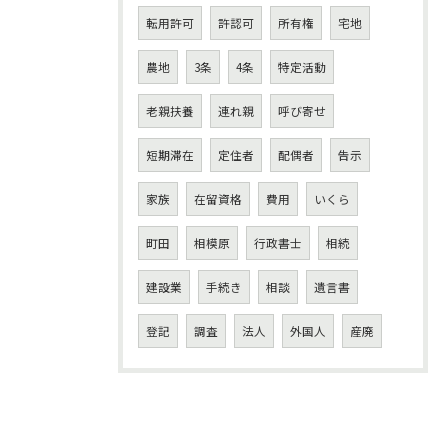
転用許可
許認可
所有権
宅地
農地
3条
4条
特定活動
老親扶養
連れ親
呼び寄せ
短期滞在
定住者
配偶者
告示
家族
在留資格
費用
いくら
町田
相模原
行政書士
相続
建設業
手続き
相談
遺言書
登記
調査
法人
外国人
産廃