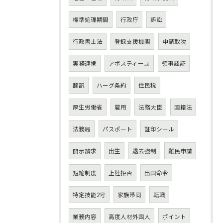
標準処理期間
行政庁
訴訟
行政書士法
登録支援機関
申請取次
実務連携
アポスティーユ
領事認証
翻訳
ハーグ条約
住民税
厚生労働省
雇用
法務大臣
国籍法
法務局
パスポート
証印シール
開示請求
出生
退去強制
難民申請
短縮制度
上陸拒否
出国命令
特定技能2号
家族帯同
転職
業務内容
高度人材外国人
ポイント