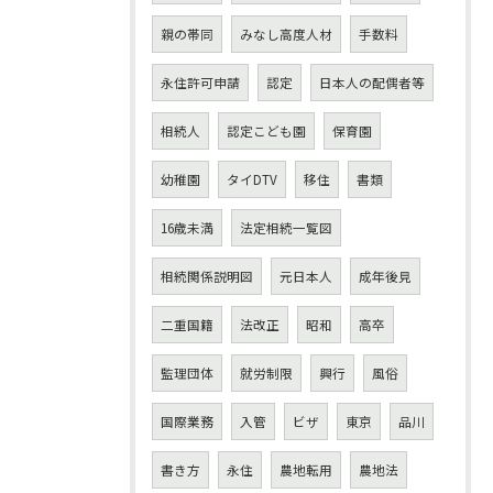
親の帯同
みなし高度人材
手数料
永住許可申請
認定
日本人の配偶者等
相続人
認定こども園
保育園
幼稚園
タイDTV
移住
書類
16歳未満
法定相続一覧図
相続関係説明図
元日本人
成年後見
二重国籍
法改正
昭和
高卒
監理団体
就労制限
興行
風俗
国際業務
入管
ビザ
東京
品川
書き方
永住
農地転用
農地法