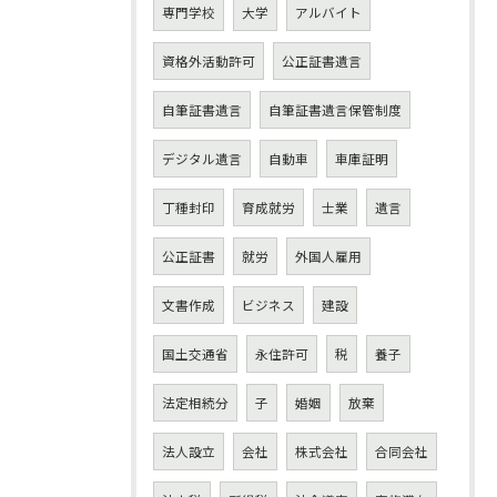
専門学校
大学
アルバイト
資格外活動許可
公正証書遺言
自筆証書遺言
自筆証書遺言保管制度
デジタル遺言
自動車
車庫証明
丁種封印
育成就労
士業
遺言
公正証書
就労
外国人雇用
文書作成
ビジネス
建設
国土交通省
永住許可
税
養子
法定相続分
子
婚姻
放棄
法人設立
会社
株式会社
合同会社