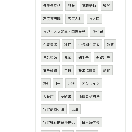
健康保険法
開業
就職活動
留学
高度専門職
高度人材
技人国
技術・人文知識・国際業務
永住者
必要書類
移民
中長期在留者
政策
兄弟姉妹
兄弟
嫡出子
非嫡出子
養子縁組
戸籍
離婚協議書
認知
2号
1号
介護
オンライン
入管庁
契約書
消費者契約法
特定商取引法
民法
特定継続的役務提供
日本語学校