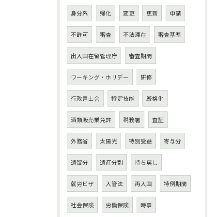
身分系
帰化
変更
更新
申請
不許可
審査
不法滞在
審査基準
出入国在留管理庁
審査期間
ワーキング・ホリデー
研修
行政書士会
特定技能
厳格化
酒類販売業免許
税務署
査証
外務省
太陽光
特別受益
寄与分
遺留分
遺産分割
持ち戻し
就労ビザ
入管法
再入国
特例期間
社会保険
労働保険
時事