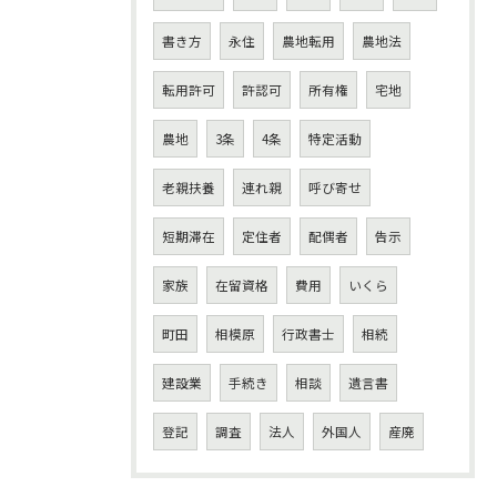
書き方
永住
農地転用
農地法
転用許可
許認可
所有権
宅地
農地
3条
4条
特定活動
老親扶養
連れ親
呼び寄せ
短期滞在
定住者
配偶者
告示
家族
在留資格
費用
いくら
町田
相模原
行政書士
相続
建設業
手続き
相談
遺言書
登記
調査
法人
外国人
産廃