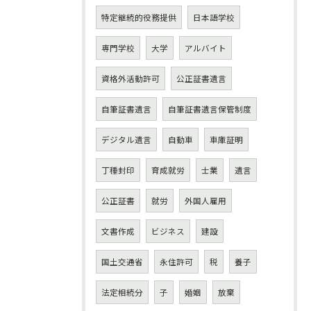
特定継続的役務提供
日本語学校
専門学校
大学
アルバイト
資格外活動許可
公正証書遺言
自筆証書遺言
自筆証書遺言保管制度
デジタル遺言
自動車
車庫証明
丁種封印
育成就労
士業
遺言
公正証書
就労
外国人雇用
文書作成
ビジネス
建設
国土交通省
永住許可
税
養子
法定相続分
子
婚姻
放棄