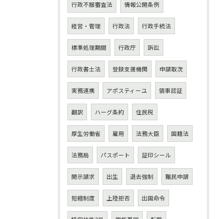
行政不服審査法
情報公開条例
経営・管理
行政法
行政手続法
標準処理期間
行政庁
訴訟
行政書士法
登録支援機関
申請取次
実務連携
アポスティーユ
領事認証
翻訳
ハーグ条約
住民税
厚生労働省
雇用
法務大臣
国籍法
法務局
パスポート
証印シール
開示請求
出生
退去強制
難民申請
短縮制度
上陸拒否
出国命令