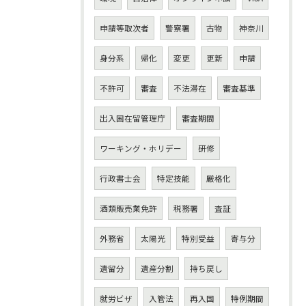
申請等取次者
警察署
古物
神奈川
身分系
帰化
変更
更新
申請
不許可
審査
不法滞在
審査基準
出入国在留管理庁
審査期間
ワーキング・ホリデー
研修
行政書士会
特定技能
厳格化
酒類販売業免許
税務署
査証
外務省
太陽光
特別受益
寄与分
遺留分
遺産分割
持ち戻し
就労ビザ
入管法
再入国
特例期間