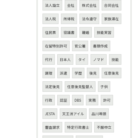
法人設立
会社
株式会社
合同会社
法人税
所得税
法令遵守
家族滞在
住民票
協議書
離婚
技能実習
在留特別許可
官公署
書類作成
代行
日本人
タイ
ノマド
技能
調理
派遣
学歴
後見
任意後見
法定後見
任意後見監督人
子供
行政
認証
DBS
実務
許可
JESTA
天王洲アイル
品川埠頭
審査請求
特定行政書士
不服申立