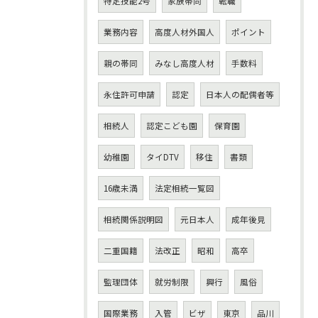
特定技能2号
家族帯同
転職
業務内容
高度人材外国人
ポイント
親の帯同
みなし高度人材
手数料
永住許可申請
認定
日本人の配偶者等
相続人
認定こども園
保育園
幼稚園
タイDTV
移住
書類
16歳未満
法定相続一覧図
相続関係説明図
元日本人
成年後見
二重国籍
法改正
昭和
高卒
監理団体
就労制限
興行
風俗
国際業務
入管
ビザ
東京
品川