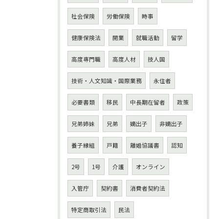
社会保険
労働保険
時事
健康保険法
開業
就職活動
留学
高度専門職
高度人材
技人国
技術・人文知識・国際業務
永住者
必要書類
移民
中長期在留者
政策
兄弟姉妹
兄弟
嫡出子
非嫡出子
養子縁組
戸籍
離婚協議書
認知
2号
1号
介護
オンライン
入管庁
契約書
消費者契約法
特定商取引法
民法