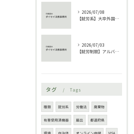
2026/07/08
【就労系】大卒外国人の就労ビザ完全ガイド 技術・人文知識・国際業務と特定活動46号、定住者ルートまで徹底比較【ビザ】
2026/07/03
【就労制限】アルバイトでも「所属機関に関する届出」は必要か 在留資格別に徹底解説【外国人】
タグ
Tags
種類
就労系
労働法
廃棄物
有害使用済機器
届出
都道府県
環境
自治体
オンライン申請
VISA