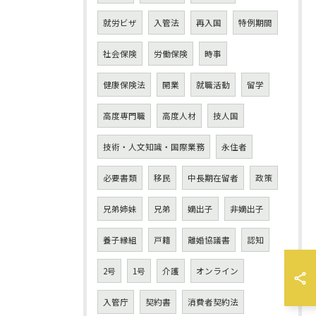
就労ビザ
入管法
再入国
特例期間
社会保険
労働保険
時事
健康保険法
開業
就職活動
留学
高度専門職
高度人材
技人国
技術・人文知識・国際業務
永住者
必要書類
移民
中長期在留者
政策
兄弟姉妹
兄弟
嫡出子
非嫡出子
養子縁組
戸籍
離婚協議書
認知
2号
1号
介護
オンライン
入管庁
契約書
消費者契約法