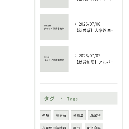
2026/07/08
【就労系】大卒外国人の就労ビザ完全ガイド 技術・人文知識・国際業務と特定活動46号、定住者ルートまで徹底比較【ビザ】
2026/07/03
【就労制限】アルバイトでも「所属機関に関する届出」は必要か 在留資格別に徹底解説【外国人】
タグ
Tags
種類
就労系
労働法
廃棄物
有害使用済機器
届出
都道府県