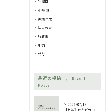
許認可
相続 遺言
書類作成
法人設立
行政書士
申請
代行
最近の投稿
Recent
Posts
2026/07/17
【芸能】興行ビザ（在留資格「興行」）とは 風俗営業店舗で外国人ダンサーを招く際の注意点を徹底解説【エンタメ】