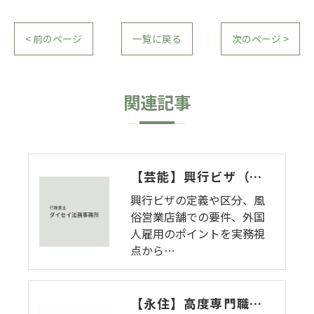
< 前のページ
一覧に戻る
次のページ >
関連記事
【芸能】興行ビザ（在留資格「興行」）とは 風俗営業店舗で外国人ダンサーを招く際の注意点を徹底解説【エンタメ】
興行ビザの定義や区分、風
俗営業店舗での要件、外国
人雇用のポイントを実務視
点から…
【永住】高度専門職の在留資格がなくても永住許可申請ができる。その理由と意外な落とし穴【高度専門職】