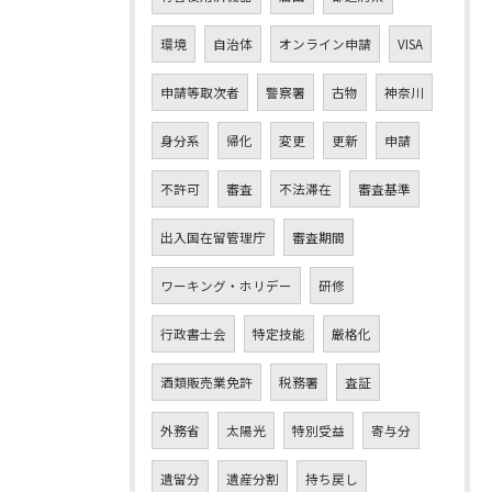
環境
自治体
オンライン申請
VISA
申請等取次者
警察署
古物
神奈川
身分系
帰化
変更
更新
申請
不許可
審査
不法滞在
審査基準
出入国在留管理庁
審査期間
ワーキング・ホリデー
研修
行政書士会
特定技能
厳格化
酒類販売業免許
税務署
査証
外務省
太陽光
特別受益
寄与分
遺留分
遺産分割
持ち戻し