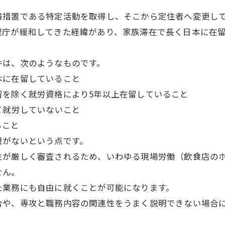
済措置である特定活動を取得し、そこから定住者へ変更し
理庁が緩和してきた経緯があり、家族滞在で長く日本に在
件は、次のようなものです。
本に在留していること
習を除く就労資格により5年以上在留していること
て就労していないこと
ること
限がないという点です。
性が厳しく審査されるため、いわゆる現場労働（飲食店の
せん。
た業務にも自由に就くことが可能になります。
合や、専攻と職務内容の関連性をうまく説明できない場合