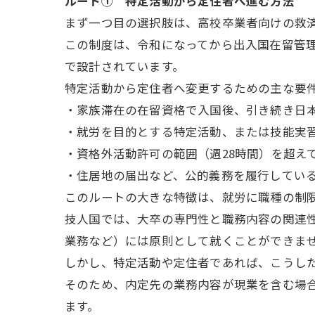
ルート① 特定活動から定住者へ進む方法
まず一つ目の選択肢は、高校卒業者向けの救
この制度は、令和になってから出入国在留管
で設計されています。
特定活動から定住者へ変更するための主な要
・家族滞在の在留資格で入国後、引き続き日
・就労を目的とする特定活動、または技能実
・資格外活動許可の範囲（週28時間）を超え
・住居地の届出など、公的義務を履行してい
このルートの大きな特徴は、就労に職種の制
技人国では、大卒の専門性と職務内容の関連
業務など）には原則として就くことができま
しかし、特定活動や定住者であれば、こうし
そのため、内定先の業務内容が現業を含む場
ます。